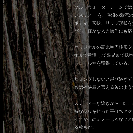
ソルトウォーターシーンでは
レスミノー を、渓流の激流
ボディー形状、リップ形状を
がら、僅かな入力操作にも応
オリジナルの高比重円柱形タ
軸まで意識 して限界まで低
トロール性を獲得している。
サミングしないと飛び過ぎて
もはや快感と言える矢のよう
ステディーな泳ぎから一転、
特な捻りを伴った平打ちアク
それがこのミノーじゃないと
る秘密だ。