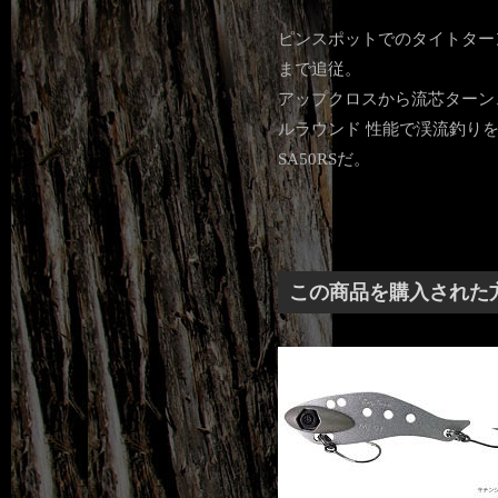
ピンスポットでのタイトター
まで追従。
アップクロスから流芯ターン
ルラウンド 性能で渓流釣り
SA50RSだ。
この商品を購入された