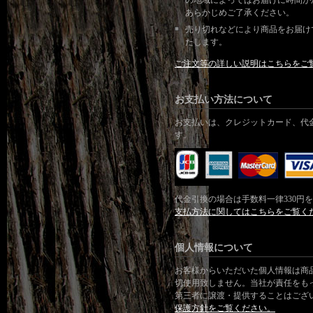
の地域によってはお届けに時間が
あらかじめご了承ください。
売り切れなどにより商品をお届け
たします。
ご注文等の詳しい説明はこちらをご
お支払い方法について
お支払いは、クレジットカード、
代
す。
代金引換の場合は手数料一律330円
支払方法に関してはこちらをご覧く
個人情報について
お客様からいただいた個人情報は商
切使用致しません。当社が責任をも
第三者に譲渡・提供することはござ
保護方針をご覧ください。