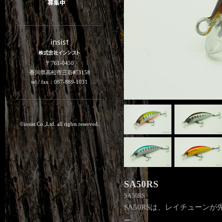
〒761-0450
香川県高松市三谷町3158
tel / fax：087-889-1031
©insist.Co.,Ltd. all rights reserved.
SA50RS
SA50RS
SA50RSは、レイチューン
ー。