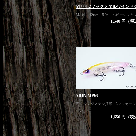
MJ-01 2フックメタルワインド
MJ-01 42mm 5.0g ヘビーシンキ
1,540 円（
SION MP60
円柱タングステン搭載 3フッカー
ペン
1,650 円（